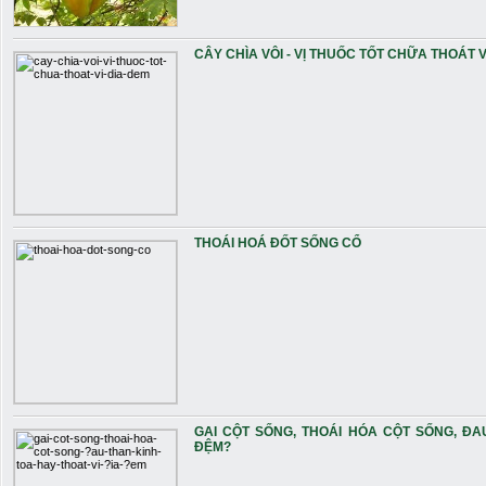
CÂY CHÌA VÔI - VỊ THUỐC TỐT CHỮA THOÁT V
THOÁI HOÁ ĐỐT SỐNG CỔ
GAI CỘT SỐNG, THOÁI HÓA CỘT SỐNG, ÐA
ÐỆM?