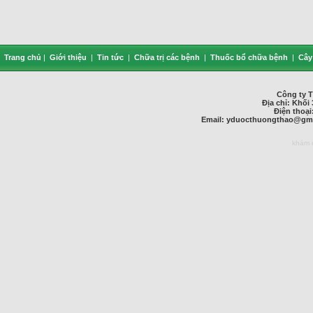
Trang chủ
|
Giới thiệu
|
Tin tức
|
Chữa trị các bệnh
|
Thuốc bổ chữa bệnh
|
Cây
Công ty 
Địa chỉ: Khối 
Điện thoại
Email:
yduocthuongthao@gma
khám 