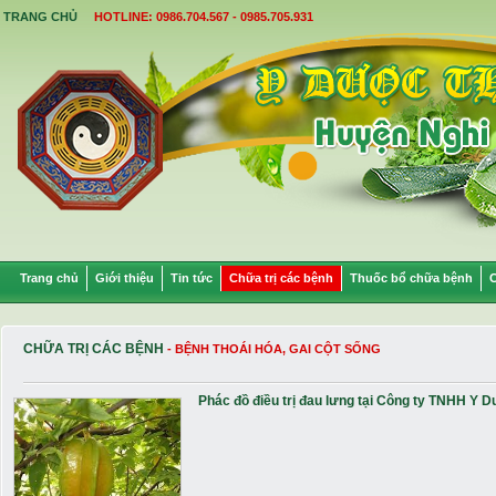
TRANG CHỦ
HOTLINE: 0986.704.567 - 0985.705.931
Trang chủ
Giới thiệu
Tin tức
Chữa trị các bệnh
Thuốc bổ chữa bệnh
C
CHỮA TRỊ CÁC BỆNH
- BỆNH THOÁI HÓA, GAI CỘT SỐNG
Phác đồ điều trị đau lưng tại Công ty TNHH Y