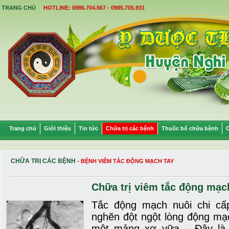
TRANG CHỦ
HOTLINE: 0986.704.567 - 0985.705.931
Trang chủ
Giới thiệu
Tin tức
Chữa trị các bệnh
Thuốc bổ chữa bệnh
C
CHỮA TRỊ CÁC BỆNH
- BỆNH VIÊM TẮC ĐỘNG MẠCH TAY
Chữa trị viêm tắc động mạc
Tắc động mạch nuôi chi cấ
nghẽn đột ngột lòng động mạ
một mảng xơ vữa… Đây là 