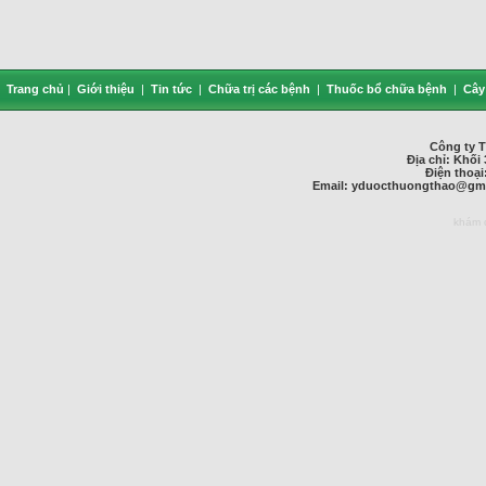
Trang chủ
|
Giới thiệu
|
Tin tức
|
Chữa trị các bệnh
|
Thuốc bổ chữa bệnh
|
Cây
Công ty 
Địa chỉ: Khối 
Điện thoại
Email:
yduocthuongthao@gma
khám 