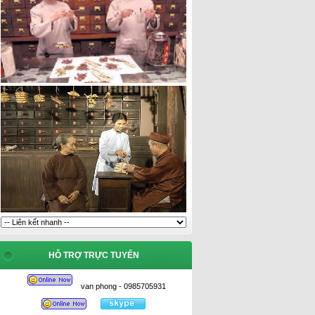
HỖ TRỢ TRỰC TUYẾN
van phong - 0985705931