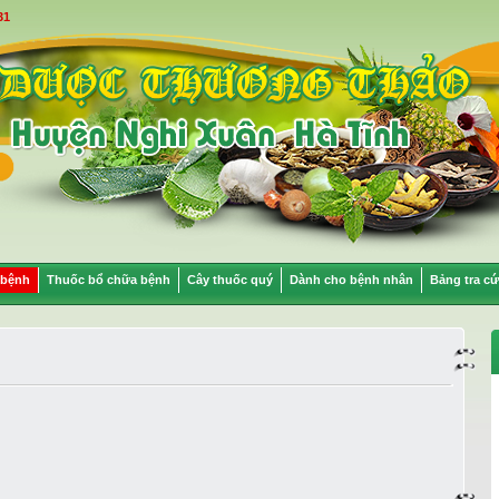
31
 bệnh
Thuốc bổ chữa bệnh
Cây thuốc quý
Dành cho bệnh nhân
Bảng tra cứ