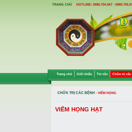
TRANG CHỦ
HOTLINE: 0986.704.567 - 0985.705.9
Trang chủ
Giới thiệu
Tin tức
Chữa trị các
CHỮA TRỊ CÁC BỆNH
- VIÊM HỌNG
VIÊM HỌNG HẠT