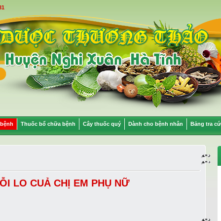
31
 bệnh
Thuốc bổ chữa bệnh
Cây thuốc quý
Dành cho bệnh nhân
Bảng tra cứ
ỖI LO CUẢ CHỊ EM PHỤ NỮ