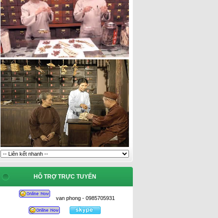
HỖ TRỢ TRỰC TUYẾN
van phong - 0985705931