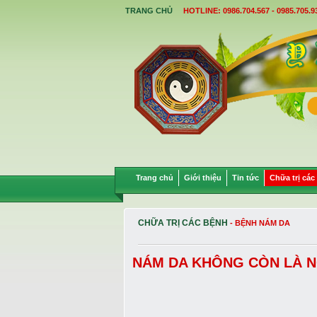
TRANG CHỦ
HOTLINE: 0986.704.567 - 0985.705.9
Trang chủ
Giới thiệu
Tin tức
Chữa trị các
CHỮA TRỊ CÁC BỆNH
- BỆNH NÁM DA
NÁM DA KHÔNG CÒN LÀ N