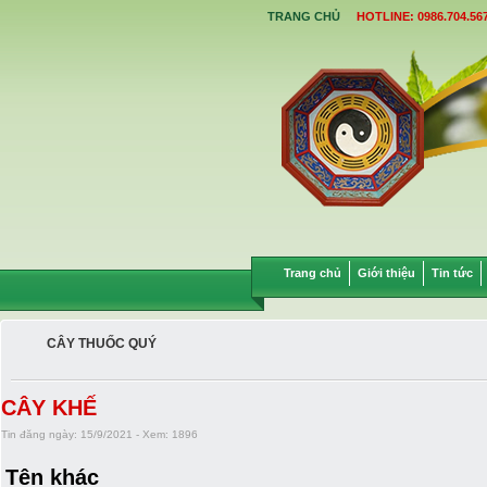
TRANG CHỦ
HOTLINE: 0986.704.567
Trang chủ
Giới thiệu
Tin tức
CÂY THUỐC QUÝ
CÂY KHẾ
Tin đăng ngày: 15/9/2021 - Xem: 1896
Tên khác