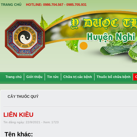
TRANG CHỦ
HOTLINE: 0986.704.567 - 0985.705.931
Trang chủ
Giới thiệu
Tin tức
Chữa trị các bệnh
Thuốc bổ chữa bệnh
C
CÂY THUỐC QUÝ
LIÊN KIỀU
Tin đăng ngày: 22/9/2021 - Xem: 1723
Tên khác: