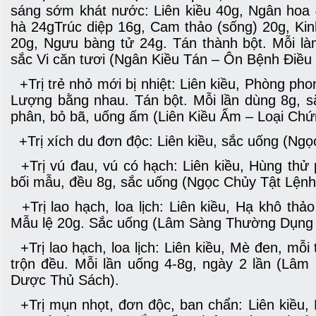
sáng sớm khát nước: Liên kiều 40g, Ngân hoa
hà 24gTrúc diệp 16g, Cam thảo (sống) 20g, Kin
20g, Ngưu bàng tử 24g. Tán thành bột. Mỗi l
sắc Vi căn tươi (Ngân Kiều Tán – Ôn Bệnh Điều 
+Trị trẻ nhỏ mới bị nhiệt: Liên kiều, Phòng pho
Lượng bằng nhau. Tán bột. Mỗi lần dùng 8g, s
phân, bỏ bã, uống ấm (Liên Kiều Ẩm – Loại Ch
+Trị xích du đơn độc: Liên kiều, sắc uống (Ngọ
+Trị vú đau, vú có hạch: Liên kiều, Hùng thử
bối mẫu, đều 8g, sắc uống (Ngọc Chủy Tật Lệnh
+Trị lao hạch, loa lịch: Liên kiều, Hạ khô th
Mẫu lệ 20g. Sắc uống (Lâm Sàng Thường Dụng
+Trị lao hạch, loa lịch: Liên kiều, Mè đen, mỗi
trộn đều. Mỗi lần uống 4-8g, ngày 2 lần (Lâ
Dược Thủ Sách).
+Trị mụn nhọt, đơn độc, ban chẩn: Liên kiều, 