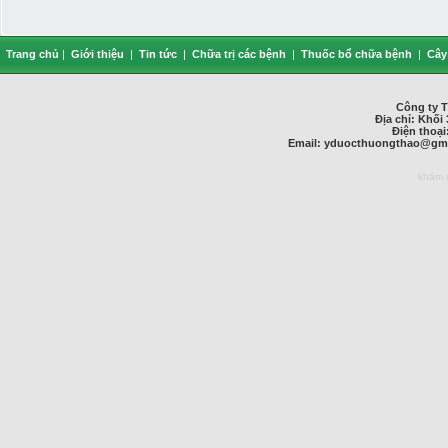
Trang chủ
|
Giới thiệu
|
Tin tức
|
Chữa trị các bệnh
|
Thuốc bổ chữa bệnh
|
Cây
Công ty 
Địa chỉ: Khối 
Điện thoại
Email:
yduocthuongthao@gma
khám 