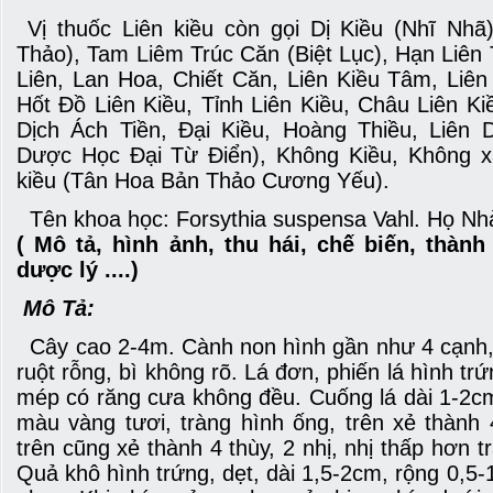
Vị thuốc Liên kiều còn gọi Dị Kiều (Nhĩ Nhã
Thảo), Tam Liêm Trúc Căn (Biệt Lục), Hạn Liên
Liên, Lan Hoa, Chiết Căn, Liên Kiều Tâm, Liên
Hốt Đồ Liên Kiều, Tỉnh Liên Kiều, Châu Liên Kiề
Dịch Ách Tiền, Đại Kiều, Hoàng Thiều, Liên 
Dược Học Đại Từ Điển), Không Kiều, Không x
kiều (Tân Hoa Bản Thảo Cương Yếu).
Tên khoa học: Forsythia suspensa Vahl. Họ Nhà
( Mô tả, hình ảnh, thu hái, chế biến, thàn
dược lý ....)
Mô Tả:
Cây cao 2-4m. Cành non hình gần như 4 cạnh, c
ruột rỗng, bì không rõ. Lá đơn, phiến lá hình tr
mép có răng cưa không đều. Cuống lá dài 1-2c
màu vàng tươi, tràng hình ống, trên xẻ thành 
trên cũng xẻ thành 4 thùy, 2 nhị, nhị thấp hơn 
Quả khô hình trứng, dẹt, dài 1,5-2cm, rộng 0,5-