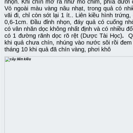
nhọn. Khi chín mở ra như mỏ chim, phía dưới 
Vỏ ngoài màu vàng nâu nhạt, trong quả có nhi
vãi đi, chỉ còn sót lại 1 ít.. Liên kiều hình trứn
0,6-1cm. Đầu đỉnh nhọn, đáy quả có cuống nh
có vân nhăn dọc không nhất định và có nhiều đố
có 1 đường rãnh dọc rõ rệt (Dược Tài Học)
.
Qu
khi quả chưa chín, nhúng vào nước sôi rồi đem
tháng 10 khi quả đã chín vàng, phơi khô