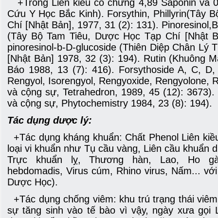
+Trong Liên kiều có chừng 4,89 Saponin và 0,
Cứu Y Học Bắc Kinh). Forsythin, Phillyrin(Tây
Chí [Nhật Bản], 1977, 31 (2): 131). Pinoresinol,Be
(Tây Bộ Tam Tiêu, Dược Học Tạp Chí [Nhật Bả
pinoresinol-b-D-glucoside (Thiên Diệp Chân Lý
[Nhật Bản] 1978, 32 (3): 194). Rutin (Khuông 
Báo 1988, 13 (7): 416). Forsythoside A, C, D, 
Rengyol, Isorengyol, Rengyoxide, Rengyolone, 
và cộng sự, Tetrahedron, 1989, 45 (12): 3673)
và cộng sự, Phytochemistry 1984, 23 (8): 194).
Tác dụng dược lý:
+Tác dụng kháng khuẩn: Chất Phenol Liên kiều
loại vi khuẩn như Tụ cầu vàng, Liên cầu khuẩn 
Trực khuẩn lỵ, Thương hàn, Lao, Ho gà,
hebdomadis, Virus cúm, Rhino virus, Nấm... vớ
Dược Học).
+Tác dụng chống viêm: khu trú trạng thái vi
sự tăng sinh vào tế bào vì vậy, ngày xưa gọi L