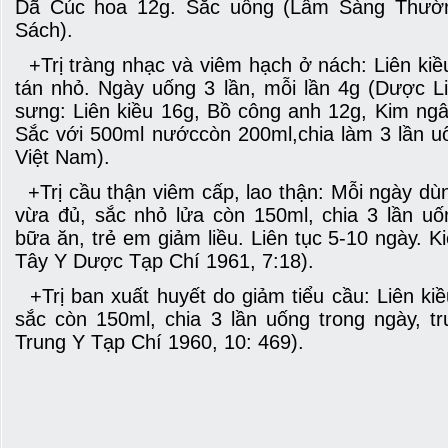
Dã Cúc hoa 12g. Sắc uống (Lâm Sàng Thườ
Sách).
+Trị tràng nhạc và viêm hạch ở nách: Liên kiề
tán nhỏ. Ngày uống 3 lần, mỗi lần 4g (Dược
sưng: Liên kiều 16g, Bồ công anh 12g, Kim ngâ
Sắc với 500ml nướccòn 200ml,chia làm 3 lần u
Việt Nam).
+Trị cầu thận viêm cấp, lao thận: Mỗi ngày dù
vừa đủ, sắc nhỏ lửa còn 150ml, chia 3 lần uố
bữa ăn, trẻ em giảm liều. Liên tục 5-10 ngày. 
Tây Y Dược Tạp Chí 1961, 7:18).
+Trị ban xuất huyết do giảm tiểu cầu: Liên ki
sắc còn 150ml, chia 3 lần uống trong ngày, 
Trung Y Tạp Chí 1960, 10: 469).