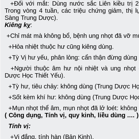
+Đối với mắt: Dùng nước sắc Liên kiều trị 2
Trong vòng 4 tuần, các triệu chứng giảm, thị 
Sàng Trung Dược).
Kiêng kỵ
:
+Chỉ mát mà không bổ, bệnh ung nhọt đã vỡ mủ
+Hỏa nhiệt thuộc hư cũng kiêng dùng.
+Tỳ Vị hư yếu, phân lỏng: cẩn thận đừng dùn
+Người thuộc âm hư nội nhiệt và ung nhọt 
Dược Học Thiết Yếu).
+Tỳ hư, tiêu chảy: không dùng (Trung Dược Họ
+Sốt kèm khí hư: không dùng (Trung Dược Học
+Mụn nhọt thể âm, mụn nhọt đã lở loét: không
( Công dụng, Tính vị, quy kinh, liều dùng .... )
Tính vị:
+Vị đắng, tính hàn (Bản Kinh).