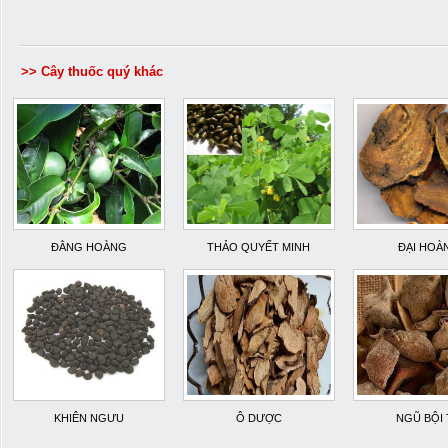
>> Cây thuốc quý khác
ĐẰNG HOÀNG
THẢO QUYẾT MINH
ĐẠI HOÀ
KHIÊN NGƯU
Ô DƯỢC
NGŨ BỘI