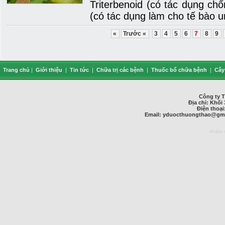
Triterbenoid (có tác dụng ch
(có tác dụng làm cho tế bào u
«
Trước «
3
4
5
6
7
8
9
Trang chủ
|
Giới thiệu
|
Tin tức
|
Chữa trị các bệnh
|
Thuốc bổ chữa bệnh
|
Cây
Công ty 
Địa chỉ: Khối 
Điện thoại
Email:
yduocthuongthao@gma
khám 