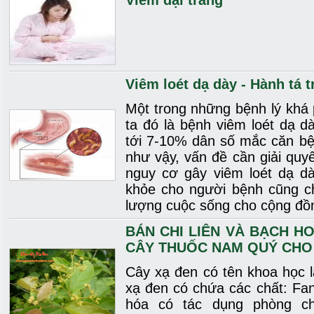
Viêm đại tràng
Viêm loét dạ dày - Hành tá t
Một trong những bệnh lý khá
ta đó là bệnh viêm loét dạ dà
tới 7-10% dân số mắc căn bệ
như vậy, vấn đề cần giải quy
nguy cơ gây viêm loét dạ dà
khỏe cho người bệnh cũng ch
lượng cuộc sống cho cộng đồ
BÁN CHI LIÊN VÀ BẠCH HO
CÂY THUỐC NAM QUÝ CHO
Cây xạ đen có tên khoa học là
xạ đen có chứa các chất: Fan
hóa có tác dụng phòng ch