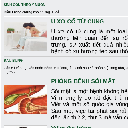
SINH CON THEO Ý MUỐN
Điều tưởng chừng khó nhưng lại dễ
U XƠ CỔ TỬ CUNG
U xơ cổ tử cung là một loại
thường liên quan đến sự rố
trứng, sự xuất tiết quá nhiề
bệnh có xu hướng teo sau thời
ĐAU BỤNG
Căn cứ vào nguyên nhân bệnh, vị trí đau, tính chất đau để phân biệt tạng nào, 
thực v.v...
PHÒNG BỆNH SỎI MẬT
Sỏi mật là một bệnh không hề
Vì những lý do rất đặc thù 
Việt và một số quốc gia vùng
Sau mổ, việc tái phát sỏi rấ
đến lần thứ 2, thứ 3 mà vẫn cò