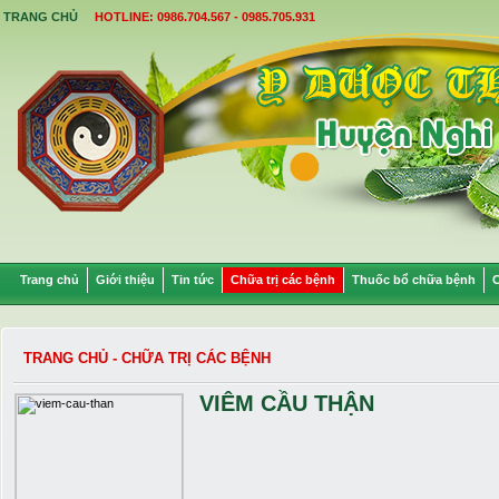
TRANG CHỦ
HOTLINE: 0986.704.567 - 0985.705.931
Trang chủ
Giới thiệu
Tin tức
Chữa trị các bệnh
Thuốc bổ chữa bệnh
C
TRANG CHỦ
-
CHỮA TRỊ CÁC BỆNH
VIÊM CẦU THẬN