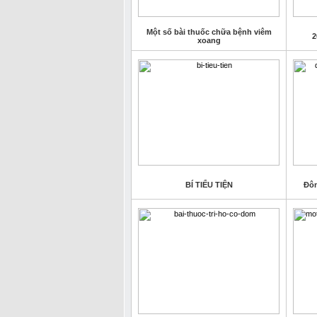
Một số bài thuốc chữa bệnh viêm
2
xoang
BÍ TIỂU TIỆN
Đôn