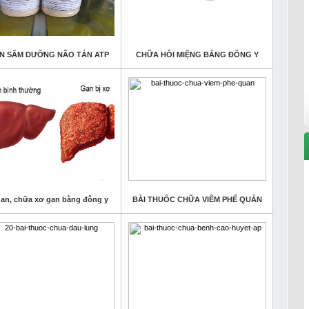
N SÂM DƯỠNG NÃO TÁN ATP
CHỮA HÔI MIỆNG BẰNG ĐÔNG Y
an, chữa xơ gan bằng đông y
BÀI THUỐC CHỮA VIÊM PHẾ QUẢN