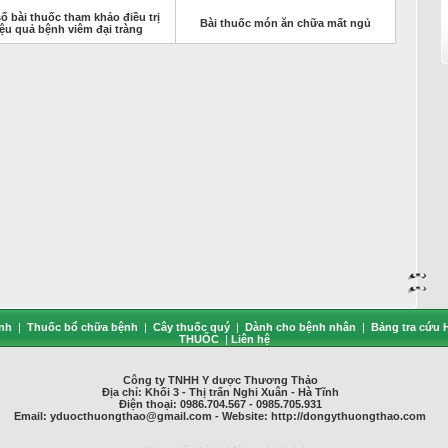
ố bài thuốc tham khảo điều trị
Bài thuốc món ăn chữa mất ngủ
ệu quả bệnh viêm đại tràng
ệnh
|
Thuốc bổ chữa bệnh
|
Cây thuốc quý
|
Dành cho bệnh nhân
|
Bảng tra cứu 
THUỐC
|
Liên hệ
Công ty TNHH Y dược Thương Thảo
Địa chỉ: Khối 3 - Thị trấn Nghi Xuân - Hà Tĩnh
Điện thoại: 0986.704.567 - 0985.705.931
Email:
yduocthuongthao@gmail.com
- Website: http://dongythuongthao.com