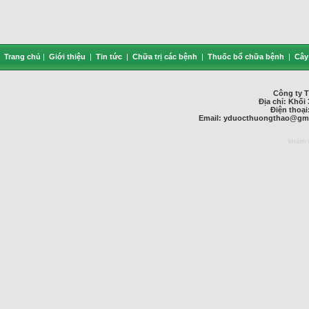
Trang chủ
|
Giới thiệu
|
Tin tức
|
Chữa trị các bệnh
|
Thuốc bổ chữa bệnh
|
Cây
Công ty 
Địa chỉ: Khối 
Điện thoại
Email:
yduocthuongthao@gma
khám 