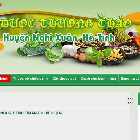
31
 bệnh
Thuốc bổ chữa bệnh
Cây thuốc quý
Dành cho bệnh nhân
Bảng tra cứ
 NGỪA BỆNH TIM MẠCH HIỆU QUẢ