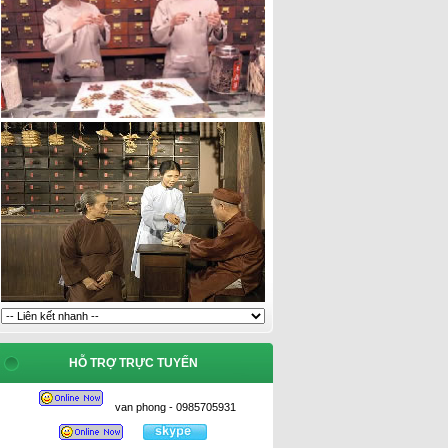
HỖ TRỢ TRỰC TUYẾN
van phong - 0985705931