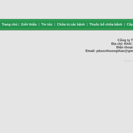
Trang chủ
|
Giới thiệu
|
Tin tức
|
Chữa trị các bệnh
|
Thuốc bổ chữa bệnh
|
Cây
Công ty 
Địa chỉ: Khối 
Điện thoại
Email:
yduocthuongthao@gma
khám 