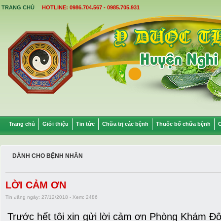
TRANG CHỦ
HOTLINE: 0986.704.567 - 0985.705.931
Trang chủ
Giới thiệu
Tin tức
Chữa trị các bệnh
Thuốc bổ chữa bệnh
C
DÀNH CHO BỆNH NHÂN
LỜI CẢM ƠN
Tin đăng ngày: 27/12/2018 - Xem: 2486
Trước hết tôi xin gửi lời cảm ơn Phòng Khám