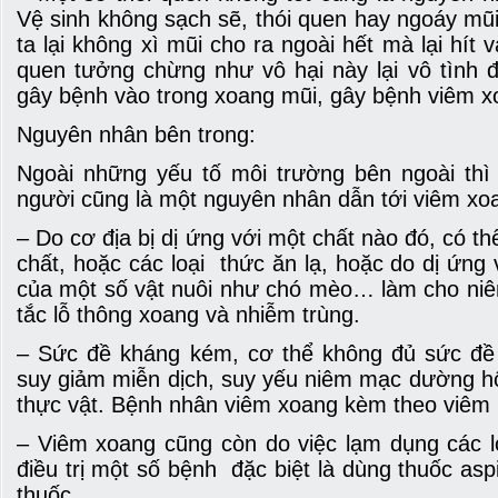
Vệ sinh không sạch sẽ, thói quen hay ngoáy mũ
ta lại không xì mũi cho ra ngoài hết mà lại hít
quen tưởng chừng như vô hại này lại vô tình
gây bệnh vào trong xoang mũi, gây bệnh viêm x
Nguyên nhân bên trong:
Ngoài những yếu tố môi trường bên ngoài thì
người cũng là một nguyên nhân dẫn tới viêm xo
– Do cơ địa bị dị ứng với một chất nào đó, có th
chất, hoặc các loại thức ăn lạ, hoặc do dị ứng 
của một số vật nuôi như chó mèo… làm cho niê
tắc lỗ thông xoang và nhiễm trùng.
– Sức đề kháng kém, cơ thể không đủ sức đề 
suy giảm miễn dịch, suy yếu niêm mạc dường hô 
thực vật. Bệnh nhân viêm xoang kèm theo viêm 
– Viêm xoang cũng còn do việc lạm dụng các lo
điều trị một số bệnh đặc biệt là dùng thuốc as
thuốc.