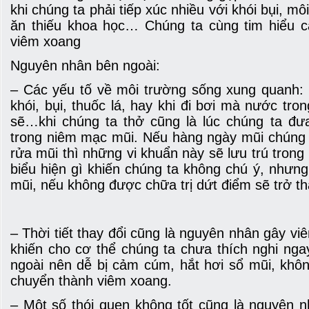
khi chúng ta phải tiếp xúc nhiều với khói bụi, m
ăn thiếu khoa học… Chúng ta cùng tim hiểu 
viêm xoang
Nguyên nhân bên ngoài:
– Các yếu tố về môi trường sống xung quanh: 
khói, bụi, thuốc lá, hay khi đi bơi mà nước tr
sẽ…khi chúng ta thở cũng là lúc chúng ta đư
trong niêm mạc mũi. Nếu hàng ngày mũi chúng t
rửa mũi thì những vi khuẩn này sẽ lưu trú trong
biểu hiện gì khiến chúng ta không chú ý, nhưng
mũi, nếu không được chữa trị dứt điểm sẽ trở t
– Thời tiết thay đổi cũng là nguyên nhân gây vi
khiến cho cơ thể chúng ta chưa thích nghi nga
ngoài nên dễ bị cảm cúm, hắt hơi sổ mũi, không
chuyển thành viêm xoang.
– Một số thói quen không tốt cũng là nguyên 