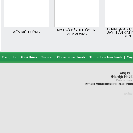
CHÂM CỨU ĐIỆU 
MỘT SỐ CÂY THUỐC TRỊ
VIÊM MŨI DỊ ỨNG
DÂY THẦN KINH 
VIÊM XOANG
BIÊN
Trang chủ
|
Giới thiệu
|
Tin tức
|
Chữa trị các bệnh
|
Thuốc bổ chữa bệnh
|
Cây
Công ty 
Địa chỉ: Khối 
Điện thoại
Email:
yduocthuongthao@gma
khám 