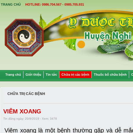
TRANG CHỦ
HOTLINE: 0986.704.567 - 0985.705.931
Trang chủ
Giới thiệu
Tin tức
Chữa trị các bệnh
Thuốc bổ chữa bệnh
C
CHỮA TRỊ CÁC BỆNH
VIÊM XOANG
Tin đăng ngày: 20/9/2019 - Xem: 3478
Viêm xoang là một bệnh thường gặp và dễ mắc 