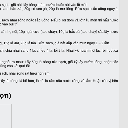
 sạch, giã nát, lấy bông thấm nước thuốc nút vào lỗ mũi.
6g cam thảo đất, 20g cỏ seo gà, 20g lá mơ lông. Rửa sạch sắc uống ngày 1
ửa sạch nhai sống hoặc sắc uống. Nếu bị lòi dom và lở hậu môn thì nấu nước
vào búi trĩ.
 cỏ nhọ nồi, 10g ngải cứu (sao cháy), 10g lá trắc bá (sao cháy) sắc lấy nước
 15g lá đại, 20g lá táo. Rửa sạch, giã nát đắp vào mụn ngày 1 – 2 lần.
, chia nhai sang 4 lá, chiều 4 lá, tối 2 lá. Nhai kỹ, ngậm một lúc rồi nuốt cả
, đi ngoài ra máu: Lấy 50g lá bỏng rửa sạch, giã kỹ lấy nước uống, hoặc sắc
ũng cho kết quả tốt.
sạch, nhai sống rất hiệu nghiệm.
y lá bỏng, lá bồ hòn, lá ké, lá răm nấu nước xông và tắm. Hoặc các vị trên
lợn)