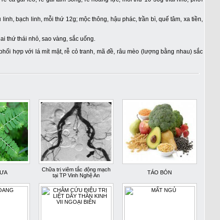
rủ linh, bạch linh, mỗi thứ 12g; mộc thông, hậu phác, trần bì, quế tâm, xa tiền,
Hai thứ thái nhỏ, sao vàng, sắc uống.
 phối hợp với lá mít mật, rễ cỏ tranh, mã đề, râu mèo (lượng bằng nhau) sắc
Chữa trị viêm tắc động mạch
ƯA
TÁO BÓN
tại TP Vinh Nghệ An