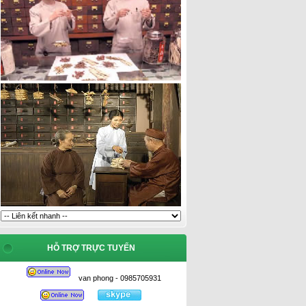
HỖ TRỢ TRỰC TUYẾN
van phong - 0985705931