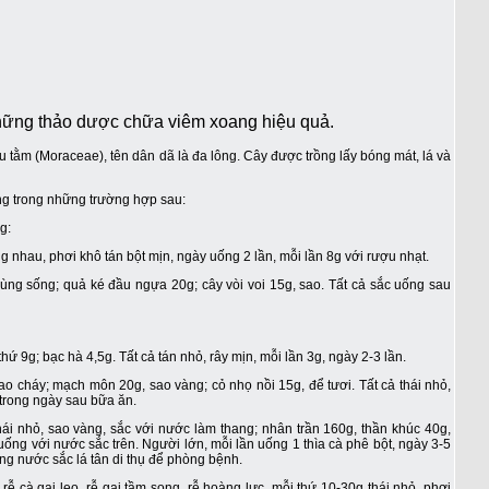
những thảo dược chữa viêm xoang hiệu quả.
 tằm (Moraceae), tên dân dã là đa lông. Cây được trồng lấy bóng mát, lá và
ng trong những trường hợp sau:
g:
ằng nhau, phơi khô tán bột mịn, ngày uống 2 lần, mỗi lần 8g với rượu nhạt.
 dùng sống; quả ké đầu ngựa 20g; cây vòi voi 15g, sao. Tất cả sắc uống sau
thứ 9g; bạc hà 4,5g. Tất cả tán nhỏ, rây mịn, mỗi lần 3g, ngày 2-3 lần.
ao cháy; mạch môn 20g, sao vàng; cỏ nhọ nồi 15g, để tươi. Tất cả thái nhỏ,
trong ngày sau bữa ăn.
hái nhỏ, sao vàng, sắc với nước làm thang; nhân trần 160g, thần khúc 40g,
 uống với nước sắc trên. Người lớn, mỗi lần uống 1 thìa cà phê bột, ngày 3-5
iêng nước sắc lá tân di thụ để phòng bệnh.
, rễ cà gai leo, rễ gai tầm song, rễ hoàng lực, mỗi thứ 10-30g thái nhỏ, phơi