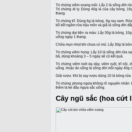
Trị chứng viêm xoang mũi: Lấy 2 lá sống đời rửa
Trị chứng đi lỵ: Dùng 40g lá của cây bỏng, 1
thang.
Trị chứng trĩ: Dùng 6g lá bỏng, 6g rau sam. R
bồ kết ngâm rửa hậu môn và giã lá sống đời đắp 
Trị chứng đại tiện ra máu: Lấy 30g lá bỏng, 10g
uống ngày 1 thang.
Chữa mụn nhọt khi chưa có mủ: Lấy 30g lá bỏng,
Trị chứng viêm họng: Lấy 10 lá sống đời rửa sạch
bã, dùng khoảng 3 – 5 ngày sẽ có kết quả.
Trị chứng viêm loét dạ dày, viêm ruột, trĩ nội
uống. Hoặc ăn sống lá sống đời mỗi ngày 40g c
Giải rượu: Khi bị say rượu dùng 10 lá bỏng rửa 
Trị chứng phong ngứa không rõ nguyên nhân: Lấ
thêm lá ké đầu ngựa sắc uống.
Cây ngũ sắc (hoa cứt 