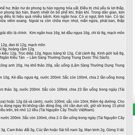
ế hư, thận hư do phong tụ hàn ngưng hỏa uất. Điều trị chủ yếu là lợi thấp,
sơ phong táo hàn, thanh nhiệt ôn bổ phế khí, thận khí. Trong dân gian, kim
g điều trị hiệu quả nhiều bệnh. Kim ngân hoa: Có vị ngọt, tính hàn. Có tác
 chữa viêm xoang. Ngoài ra còn chữa mụn nhọt, mẩn ngứa, phát ban, thấp
, giải độc là chính. Kim ngân hoa 16g, ké đầu ngựa 16g, chi tử 8g, mạch môn
m 12g, đan bì 12g, mạch môn
bì 8g, hoàng cầm 12g.
n kiều 12g, Trúc diệp 12g, Ngưu bàng tử 12g, Cát cánh 8g, Kinh giới tuệ 8g,
g (Ngân Kiều Tán – Lâm Sàng Thường Dụng Trung Dược Thủ Sách).
công anh 20g, Hạ khô thảo 20g, sắc uống (Lâm Sàng Thường Dụng Trung
ân 10g, Ké đầu ngựa 4g, nước 200ml. Sắc còn 100ml, chia 2 lần uống trong
am thảo 3g, nước 200ml. Sắc còn 100ml, chia 23 lần uống trong ngày (Tài
(hoa) hoặc 12g (lá và cành), nước 100ml, sắc còn 10ml, thêm 4g đường. Cho
ếu dùng ngay thì không cần đóng ống, chỉ cần đun sôi, giữ sôi trong 15 phút
iều trên, trẻ nhỏ 12 liều (Tài Nguyên Cây Thuốc ViệtNam).
 nước 200ml. Sắc còn 100ml, chia 2-3 lần uống trong ngày (Tài Nguyên Cây
i 3g, Cam thảo đất 3g, Cúc tần hoặc Sài hồ nam 3g, Mạn kinh 2g, Gừng 3 lát.