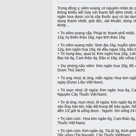
Trong đông y, viêm xoang có nguyên nhân do ph
thông khiếu kết hợp với thanh tiết đởm nhiệt, 
ngân hoa được coi là cây thuốc quý có tác dụn
dụng thanh nhiệt, giải độc, sát khuẩn, dùng
khớp…
+ Trị viêm xoang cấp: Pháp trị: thanh phế nhiệt
12g, hy thiên thảo 16g, ngư tinh thảo 16g
+ Trị viêm xoang mãn: Sinh địa 16g, huyền sâ
12g, kim ngân hoa 16g, ké đầu ngựa 16g, trần 
+ Trị họng đau, quai bị: Kim ngân hoa 16g, Liê
Bạc hà 4g, Cam thảo 4g, Đậu xị 18g, sắc uốn
+ Dự phòng não viêm: Kim ngân hoa 20g, Bồ 
Dược Thủ Sách).
+ Trị ung nhọt, dị ứng, mẩn ngứa: Hoa kim ng
ngày (Dược Liệu Việt Nam).
+ Trị mụn nhọt, lở ngứa: Kim ngân hoa 6g, C
Nguyên Cây Thuốc Việt Nam).
+ Trị dị ứng, mụn nhọt, lở ngứa: Kim ngân 6g 
vào ống hàn kín, hấp tiệt trung để bảo quản. N
đến 1/2 giờ là uống được . Người lớn uống 24 l
+ Trị cảm cúm : Hoa kim ngân 6g, Cam thảo 3g,
Thuốc Việt Nam).
+ Trị cảm cúm: Kim ngân 4g, Tía tô 3g, Kinh giớ
Sắc uống (Tài Nguyên Cây Thuốc ViệtNam).