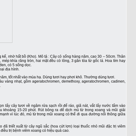
ồng kế, nhờ hất bồ (Kho). Mô tả : Cây cỏ sống hàng năm, cao 30 – 50cm. Thân
 mép khía răng tròn, hai mặt đều có lông, 3 gân tỏa từ gốc lá. Hoa tím hay
đen, có 5 sống dọc.
ại địa hình.
 năm, tốt nhất vào mùa hạ. Dùng tươi hay phơi khô. Thường dùng tươi.
àu vàng nhạt, gồm ageratochromen, demethoxy, ageratochromen, cadinen,
.
ọn lấy cây tươi về ngâm rửa sạch rồi để ráo, giã nát, vắt lấy nước tẩm vào
 khoảng 15-20 phút. Rút bông ra để dịch mủ từ trong xoang và mũi giải
 mạnh vì lúc đó, mủ từ trong mũi xoang có thể đi qua đường nối thông giữa
iết xuất từ cây ngũ sắc (hoa cứt lợn) loại thuốc nhỏ mũi đặc trị viêm
 điều trị bệnh viêm xoang có hiệu quả cao.