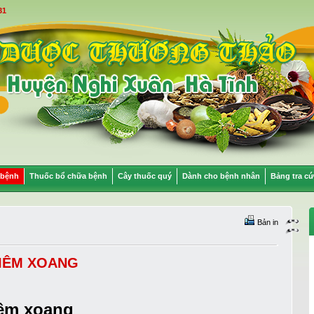
31
 bệnh
Thuốc bổ chữa bệnh
Cây thuốc quý
Dành cho bệnh nhân
Bảng tra cứ
Bản in
VIÊM XOANG
iêm xoang