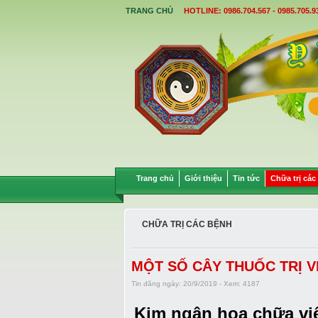
TRANG CHỦ
HOTLINE: 0986.704.567 - 0985.705.9
Trang chủ
Giới thiệu
Tin tức
Chữa trị các
CHỮA TRỊ CÁC BỆNH
MỘT SỐ CÂY THUỐC TRỊ 
Tin đăng ngày: 20/9/2019 - Xem: 4187
Kim ngân hoa chữa v