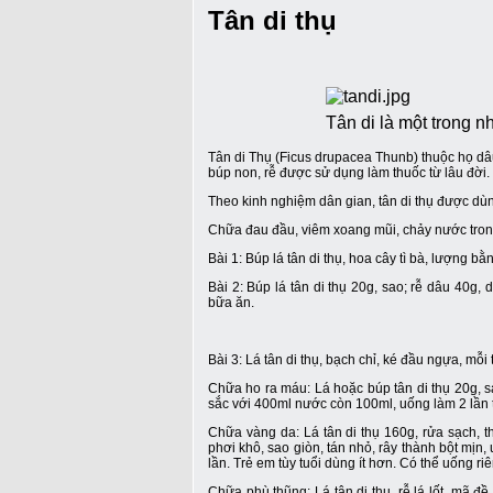
Tân di thụ
Tân di là một trong 
Tân di Thụ (Ficus drupacea Thunb) thuộc họ dâu
búp non, rễ được sử dụng làm thuốc từ lâu đời.
Theo kinh nghiệm dân gian, tân di thụ được dù
Chữa đau đầu, viêm xoang mũi, chảy nước tron
Bài 1: Búp lá tân di thụ, hoa cây tì bà, lượng b
Bài 2: Búp lá tân di thụ 20g, sao; rễ dâu 40g,
bữa ăn.
Bài 3: Lá tân di thụ, bạch chỉ, ké đầu ngựa, mỗi 
Chữa ho ra máu: Lá hoặc búp tân di thụ 20g, s
sắc với 400ml nước còn 100ml, uống làm 2 lần 
Chữa vàng da: Lá tân di thụ 160g, rửa sạch, t
phơi khô, sao giòn, tán nhỏ, rây thành bột mịn,
lần. Trẻ em tùy tuổi dùng ít hơn. Có thể uống r
Chữa phù thũng: Lá tân di thụ, rễ lá lốt, mã đề