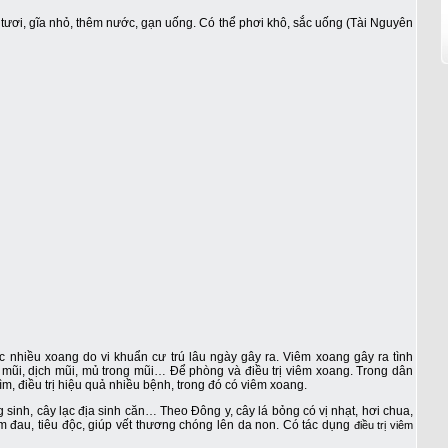
 tươi, gĩa nhỏ, thêm nước, gạn uống. Có thể phơi khô, sắc uống (Tài Nguyên
c nhiều xoang do vi khuẩn cư trú lâu ngày gây ra. Viêm xoang gây ra tình
 mũi, dịch mũi, mủ trong mũi… Để phòng và điều trị viêm xoang. Trong dân
ìm, điều trị hiệu quả nhiều bệnh, trong đó có viêm xoang.
 sinh, cây lạc địa sinh căn… Theo Đông y, cây lá bỏng có vị nhạt, hơi chua,
ảm đau, tiêu độc, giúp vết thương chóng lên da non. Có tác dụng
điều trị viêm