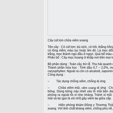
Cây cứt lợn chữa viêm xoang
Tên cây : Cỏ cứt lợn, bù xích, cỏ hôi, thắng h
có lông mềm, màu lục hoặc tím đỏ. Lá mọc đối,
trắng, mọc thành ngù đầu ở ngọn. Quả bế màu 
Phân bố : Cây mọc hoang ở khắp nơi trên mọi lo
Bộ phận dùng : Toàn cây, trừ rễ. Thu hái quanh
Thành phần hóa học : Tinh dầu 0,7 – 2,0%, m
caryophyllen. Ngoài ra còn có alcaloid, saponin
Công dụng :
– Tác dụng chống viêm, chống dị ứng.
– Chữa viêm mũi,
dị ứng : Ch
viêm xoang
bông. Dùng bông này nhét vào lỗ mũi bên đau
phóng ra ngoài rồi xì nhẹ nhàng. Tránh xì mũi
mũi và tai (gọi là vòi nhĩ) gây viêm tai giữa cấp.
– Hiện phòng khám Đông y Thương Thảo đã tr
xoang. Với tính chất kháng viêm, chống phù nề,