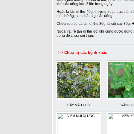
khô sắc uống làm 2 lần trong ngày.
Hoặc lá tân di thụ 40g; thương truật, trạch tả, t
mỗi thứ 8g; cam thảo 4g, sắc uống.
Chữa sốt rét: Lá tân di thụ 30g, lá cối xay 30g. 
Ngoài ra, rễ tân di thụ đôi khi cũng được dùng
uống để chữa sỏi thận.
>> Chữa trị các bệnh khác
CÂY MÁU CHÓ
RĂNG C