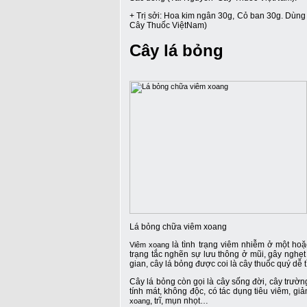
+ Trị sởi: Hoa kim ngân 30g, Cỏ ban 30g. Dùng
Cây Thuốc ViệtNam)
Cây lá bỏng
Lá bỏng chữa viêm xoang
là tình trạng viêm nhiễm ở một hoặ
Viêm xoang
trạng tắc nghẽn sự lưu thông ở mũi, gây nghẹt
gian, cây lá bỏng được coi là cây thuốc quý dễ t
Cây lá bỏng còn gọi là cây sống đời, cây trường
tính mát, không độc, có tác dụng tiêu viêm, gi
, trĩ, mụn nhọt…
xoang