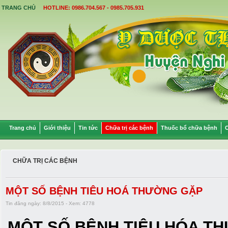
TRANG CHỦ
HOTLINE: 0986.704.567 - 0985.705.931
Trang chủ
Giới thiệu
Tin tức
Chữa trị các bệnh
Thuốc bổ chữa bệnh
C
CHỮA TRỊ CÁC BỆNH
MỘT SỐ BỆNH TIÊU HOÁ THƯỜNG GẶP
Tin đăng ngày: 8/8/2015 - Xem: 4778
MỘT SỐ BỆNH TIÊU HÓA T