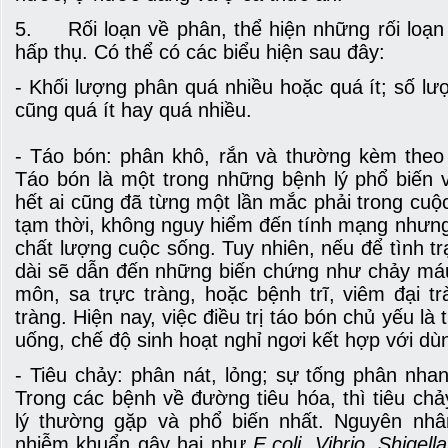
5. Rối loạn về phân, thể hiện những rối loạn 
hấp thụ. Có thể có các biểu hiện sau đây:
- Khối lượng phân quá nhiều hoặc quá ít; số lượ
cũng quá ít hay quá nhiều.
- Táo bón: phân khô, rắn và thường kèm theo
Táo bón là một trong những bệnh lý phổ biến
hết ai cũng đã từng một lần mắc phải trong cuộc
tạm thời, không nguy hiểm đến tính mạng nhưng
chất lượng cuộc sống. Tuy nhiên, nếu để tình tr
dài sẽ dẫn đến những biến chứng như chảy máu 
môn, sa trực tràng, hoặc bệnh trĩ, viêm đại t
tràng. Hiện nay, việc điều trị táo bón chủ yếu là 
uống, chế độ sinh hoạt nghỉ ngơi kết hợp với dùn
- Tiêu chảy: phân nát, lỏng; sự tống phân nha
Trong các bệnh về đường tiêu hóa, thì tiêu ch
lý thường gặp và phổ biến nhất. Nguyên nhâ
nhiễm khuẩn gây hại như
E.coli, Vibrio
,
Shigella