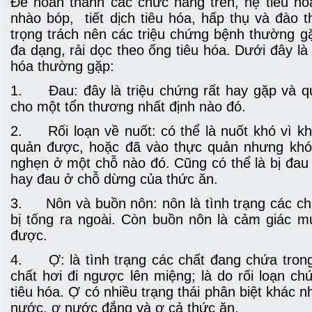
Để hoàn thành các chức năng trên, hệ tiêu hó
nhào bóp, tiết dịch tiêu hóa, hấp thụ và đào 
trọng trách nên các triệu chứng bệnh thường g
đa dạng, rải dọc theo ống tiêu hóa. Dưới đây là
hóa thường gặp:
1. Đau: đây là triệu chứng rất hay gặp và qua
cho một tổn thương nhất định nào đó.
2. Rối loạn về nuốt: có thể là nuốt khó vì k
quản được, hoặc đã vào thực quản nhưng khó đ
nghẹn ở một chỗ nào đó. Cũng có thể là bị đau
hay đau ở chỗ dừng của thức ăn.
3. Nôn và buồn nôn: nôn là tình trạng các ch
bị tống ra ngoài. Còn buồn nôn là cảm giác 
được.
4. Ợ: là tình trạng các chất đang chứa trong
chất hơi đi ngược lên miệng; là do rối loạn c
tiêu hóa. Ợ có nhiều trạng thái phân biệt khác 
nước, ợ nước đắng và ợ cả thức ăn.