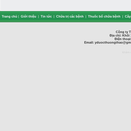
Trang chủ
|
Giới thiệu
|
Tin tức
|
Chữa trị các bệnh
|
Thuốc bổ chữa bệnh
|
Cây
Công ty 
Địa chỉ: Khối 
Điện thoại
Email:
yduocthuongthao@gma
khám 