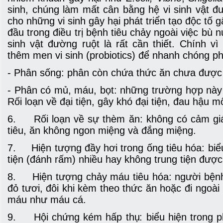
sinh, chúng làm mất cân bằng hệ vi sinh vật đư
cho những vi sinh gây hại phát triển tạo độc tố 
đầu trong điều trị bệnh tiêu chảy ngoài việc bù 
sinh vật đường ruột là rất cần thiết. Chính v
thêm men vi sinh (probiotics) để nhanh chóng p
- Phân sống: phân còn chứa thức ăn chưa được t
- Phân có mủ, máu, bọt: những trường hợp này 
Rối loạn về đại tiện, gây khó đại tiện, đau hậu m
6. Rối loạn về sự thèm ăn: không có cảm giá
tiêu, ăn không ngon miệng và đắng miệng.
7. Hiện tượng đầy hơi trong ống tiêu hóa: biểu
tiện (đánh rấm) nhiều hay không trung tiện được
8. Hiện tượng chảy máu tiêu hóa: người bện
đỏ tươi, đôi khi kèm theo thức ăn hoặc đi ngoài
máu như máu cá.
9. Hội chứng kém hấp thụ: biểu hiện trong p