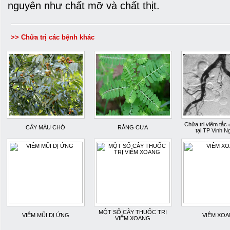
nguyên như chất mỡ và chất thịt.
>> Chữa trị các bệnh khác
Chữa trị viêm tắc
CÂY MÁU CHÓ
RĂNG CƯA
tại TP Vinh N
MỘT SỐ CÂY THUỐC TRỊ
VIÊM MŨI DỊ ỨNG
VIÊM XO
VIÊM XOANG