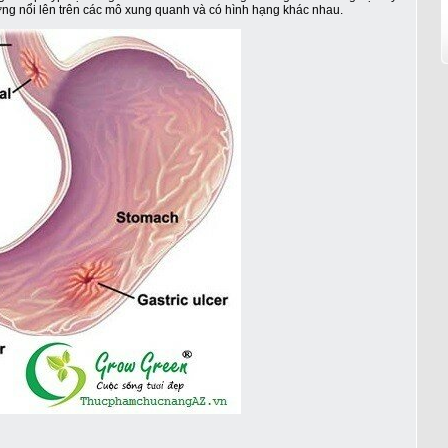
thường nổi lên trên các mô xung quanh và có hình hạng khác nhau.