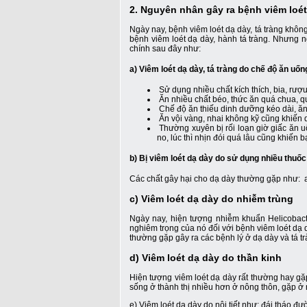
2. Nguyên nhân gây ra bệnh viêm loét
Ngày nay, bệnh viêm loét dạ dày, tá tràng không
bệnh viêm loét dạ dày, hành tá tràng. Nhưng 
chính sau đây như:
a) Viêm loét dạ dày, tá tràng do chế độ ăn uố
Sử dụng nhiều chất kích thích, bia, rư
Ăn nhiều chất béo, thức ăn quá chua, q
Chế độ ăn thiếu dinh dưỡng kéo dài, ăn 
Ăn vội vàng, nhai không kỹ cũng khiến d
Thường xuyên bị rối loạn giờ giấc ăn u
no, lúc thì nhịn đói quá lâu cũng khiến
b) Bị viêm loét dạ dày do sử dụng nhiều thuốc
Các chất gây hại cho dạ dày thường gặp như: ac
c) Viêm loét dạ dày do nhiễm trùng
Ngày nay, hiện tượng nhiễm khuẩn Helicobact
nghiêm trọng của nó đối với bệnh viêm loét dạ d
thường gặp gây ra các bệnh lý ở dạ dày và tá tr
d) Viêm loét dạ dày do thần kinh
Hiện tượng viêm loét dạ dày rất thường hay gặ
sống ở thành thị nhiều hơn ở nông thôn, gặp ở n
e) Viêm loét dạ dày do nội tiết như: đái tháo 