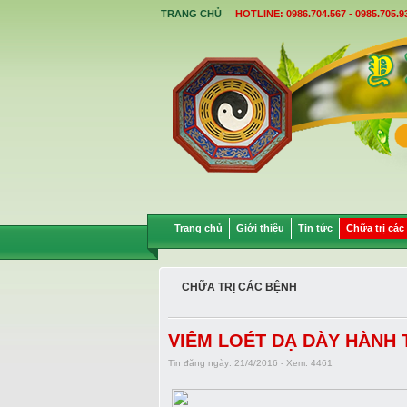
TRANG CHỦ
HOTLINE: 0986.704.567 - 0985.705.9
Trang chủ
Giới thiệu
Tin tức
Chữa trị các
CHỮA TRỊ CÁC BỆNH
VIÊM LOÉT DẠ DÀY HÀNH
Tin đăng ngày: 21/4/2016 - Xem: 4461