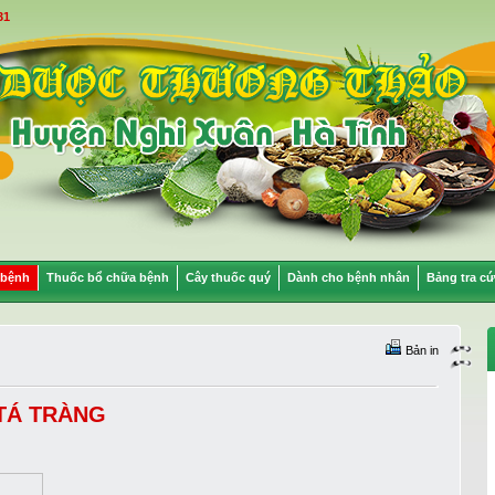
31
 bệnh
Thuốc bổ chữa bệnh
Cây thuốc quý
Dành cho bệnh nhân
Bảng tra cứ
Bản in
 TÁ TRÀNG