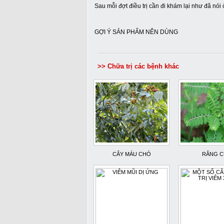
Sau mỗi đợt điều trị cần đi khám lại như đã nó
GỢI Ý SẢN PHẨM NÊN DÙNG
>> Chữa trị các bệnh khác
CÂY MÁU CHÓ
RĂNG C