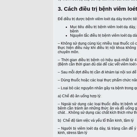
3. Cách điều trị bệnh viêm loé
Để điều trị được bệnh viêm loét dạ dày trước ti
Mục tiêu điều trị bệnh viêm loét dạ dày
bệnh
Nguyên tắc điều trị bệnh viêm loét dạ dà
– Không sử dụng cùng lúc nhiều loại thuốc có cù
thực hiện điều này khi điều trị nội khoa khôn
chuyên môn.
– Thời gian điều trị bệnh có hiệu quả nhất từ 4
(Bệnh cần thời gian đủ dài để các vết viêm loé
– Sau mỗi đợt điều trị cần đi khám lại nội soi đ
– Dùng thuốc hoặc các loại thực phẩm chức năng 
– Loại bỏ các nguyên nhân gây ra bệnh trong quá
a) Chế độ ăn uống hợp lý:
– Ngoài sử dụng các loại thuốc điều trị bệnh v
bệnh cần tránh ăn những thức ăn và đồ uống gây
chát…Không sử dụng các chất kích thích như th
b) Chế độ làm việc và yếu tố thần kinh, tâm lý
– Người bị viêm loét dạ dày, tá tràng cần để 
kinh, stress tâm lý