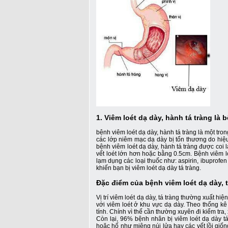
1. Viêm loét dạ dày, hành tá tràng là 
bệnh viêm loét dạ dày, hành tá tràng là một tr
các lớp niêm mạc dạ dày bị tổn thương do hiệu
bệnh viêm loét dạ dày, hành tá tràng được coi
vết loét lớn hơn hoặc bằng 0.5cm. Bệnh viêm lo
lạm dụng các loại thuốc như: aspirin, ibuprof
khiến bạn bị viêm loét dạ dày tá tràng.
Đặc điểm của bệnh viêm loét dạ dày, t
Vị trí viêm loét dạ dày, tá tràng thường xuất h
với viêm loét ở khu vực dạ dày. Theo thống kê
tính. Chính vì thế cần thường xuyên đi kiểm tra
Còn lại, 96% bệnh nhân bị viêm loét dạ dày tá 
hoặc hố như miệng núi lửa hay các vết lồi giốn