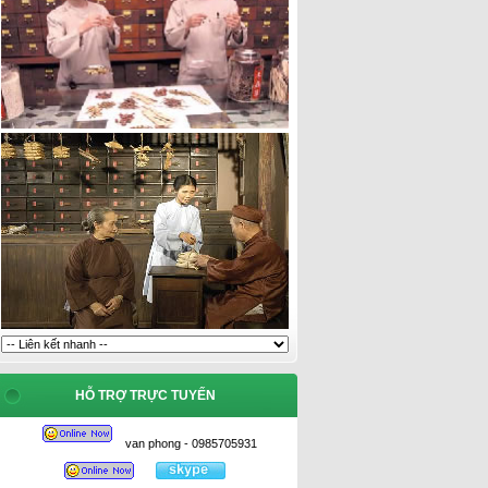
HỖ TRỢ TRỰC TUYẾN
van phong - 0985705931