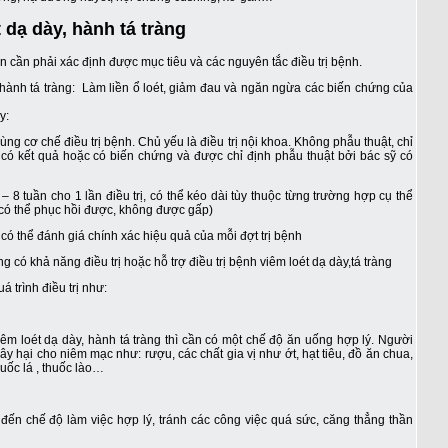
t dạ dày, hành tá tràng
ên cần phải xác định được mục tiêu và các nguyên tắc điều trị bệnh.
, hành tá tràng: Làm liền ổ loét, giảm đau và ngăn ngừa các biến chứng của
y:
ng cơ chế điều trị bệnh. Chủ yếu là điều trị nội khoa. Không phẫu thuật, chỉ
g có kết quả hoặc có biến chứng và được chỉ định phẫu thuật bởi bác sỹ có
 – 8 tuần cho 1 lần điều trị, có thể kéo dài tùy thuộc từng trường hợp cụ thể
t có thể phục hồi được, không được gấp)
ể có thể đánh giá chính xác hiệu quả của mỗi đợt trị bệnh
có khả năng điều trị hoặc hỗ trợ điều trị bệnh viêm loét dạ dày,tá tràng
 trình điều trị như:
iêm loét dạ dày, hành tá tràng thì cần có một chế độ ăn uống hợp lý. Người
 hại cho niêm mạc như: rượu, các chất gia vị như ớt, hạt tiêu, đồ ăn chua,
uốc lá , thuốc lào…
ý đến chế độ làm việc hợp lý, tránh các công việc quá sức, căng thẳng thần