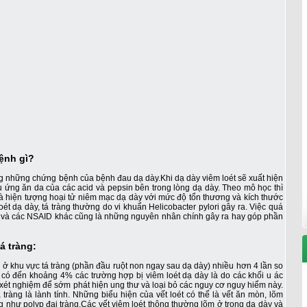
bệnh gì?
ong những chứng bệnh của bệnh đau dạ dày.Khi dạ dày viêm loét sẽ xuất hiện
 ứng ăn da của các acid và pepsin bên trong lòng dạ dày. Theo mô học thì
 là hiện tượng hoại tử niêm mạc dạ dày với mức độ tổn thương và kích thước
ét dạ dày, tá tràng thường do vi khuẩn Helicobacter pylori gây ra. Việc quá
en và các NSAID khác cũng là những nguyên nhân chính gây ra hay góp phần
á tràng:
iện ở khu vực tá tràng (phần đầu ruột non ngay sau dạ dày) nhiều hơn 4 lần so
 có đến khoảng 4% các trường hợp bị viêm loét dạ dày là do các khối u ác
, xét nghiệm để sớm phát hiện ung thư và loại bỏ các nguy cơ nguy hiểm này.
tràng là lành tính. Những biểu hiện của vết loét có thể là vết ăn mòn, lõm
g như polyp đại tràng.Các vết viêm loét thông thường lõm ở trong dạ dày và