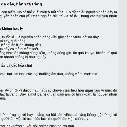
 dạ dày, hành tá tràng
 còn hiếm. Nó có thể xuất hiện ở bất cứ ai. Có rất nhiều nguyên nhân gây ra
nguyên nhân chủ yếu theo nghiên cứu thì đa số là 1 trong các nguyên nhân
ng không hợp lý
ợu, thuốc lá…là nguyên nhân hàng đầu gây bệnh viêm loét dạ dày
uá cay, quá nóng
kiêng, ăn ít, ăn không đều
ạ dày có thể bị viêm loét
ống như: ăn không đúng bữa, không đúng giờ, ăn quá khuya, lúc ăn thì quá
 bạn nhanh chóng bị đau dạ dày
 tây và các hóa chất
id, bụi kim loại, các loại thuốc giảm đau, kháng viêm, corticoid…
er Pylori (HP) được hầu hết các chuyên gia tiêu hóa quan tâm vì mức độ
ày, tá tràng. Đây là một loại vi khuẩn gam âm, có hình xoắn, là nguyên nhân
àng.
p ở những người hay lo lắng, sợ hãi, làm việc quá căng thẳng, gặp ở người
gười làm việc trí óc nhiều hơn ở người làm việc chân tay.
đường, hạ đường huyết, hội chứng cushing, xơ gan…